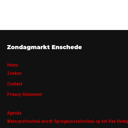
Home
Zoeken
Contact
Privacy Statement
Agenda
Waterpretfestival wordt Springkussenfestival op het Van Heek