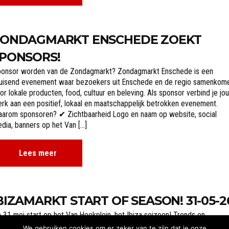
ONDAGMARKT ENSCHEDE ZOEKT
PONSORS!
onsor worden van de Zondagmarkt? Zondagmarkt Enschede is een
uisend evenement waar bezoekers uit Enschede en de regio samenkom
or lokale producten, food, cultuur en beleving. Als sponsor verbind je jo
rk aan een positief, lokaal en maatschappelijk betrokken evenement.
arom sponsoren? ✔ Zichtbaarheid Logo en naam op website, social
dia, banners op het Van […]
Lees meer
BIZAMARKT START OF SEASON! 31-05-2
 31 mei start op het Van Heekplein, het Ibiza seizoen! Trends en
euwigheden vanuit Ibiza als eerste in Enschede. Je bent de hele zomer
We gebruiken cookies om er zeker van te zijn dat je onze