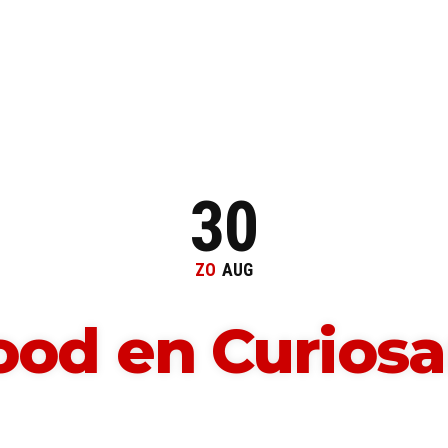
30
ZO
AUG
Food en Curios