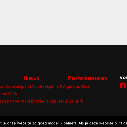
Nieuws
Marktondernemers
VO
senfestival op het Van Heekplein. 9 Augustus 2026
stus 2026
Open Darttournooi Enschede Koppels 2026 🔥🎯
 je onze website zo goed mogelijk beleeft. Als je deze website blijft g