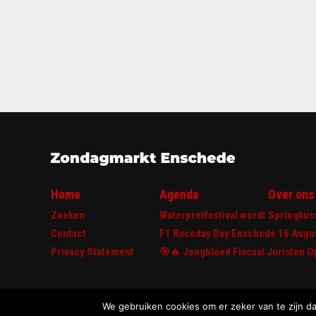
Home
Agenda
Over ons
Zoeken
Waterpretfestival wordt Springkus
Contact
F1 Raceday Day Enschede 16 Augu
Privacy Statement
🎯🔥 Jongbloed Fiscaal Juristen 
We gebruiken cookies om er zeker van te zijn dat