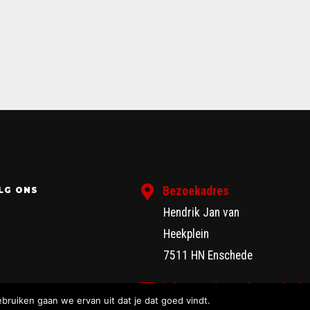
Bezoekadres
LG ONS
Hendrik Jan van
Heekplein
7511 HN Enschede
info@zondagmarktenschede.
ebruiken gaan we ervan uit dat je dat goed vindt.